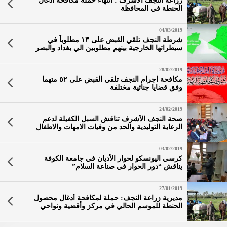
زراعة النجف الأشرف : انتهاء حملة مكافحة أدغال
الحنطة في المحافظة
04/03/2019
شرطة النجف تلقي القبض على ١٣ مطلوباً في
سيطراتها الخارجية بينهم مطلوبين الي بغداد والبصر
والمثنى
28/02/2019
مكافحة اجرام النجف تلقي القبض على ٥٢ متهما
وفق قضايا جنائية مختلفة
24/02/2019
صحة النجف الأشرف تناقش السبل الكفيلة لدعم
الرعاية التوليدية والحد من وفيات الامهات والاطفال
03/02/2019
كرسي اليونسكو لحوار الأديان في جامعة الكوفة
يناقش “دور الحوار في صناعة السلام”
27/01/2019
مديرية زراعة النجف: حملة لمكافحة أدغال محصول
الحنطة للموسم الحالي في مركز وأقضية ونواحي
المحافظة