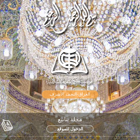
العراق-النجف الأشرف
مجلة ينابيع
الدخول للموقع